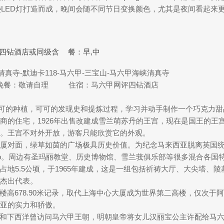
0盏LED灯打造而成，晚间会随不同节日变换颜色，尤其是夜间看起
四钻酒店或同级含
餐：早,中
清真寺-默迪卡118-马六甲-三宝山-马六甲海峡清真寺
 晚餐：敬请自理 住宿：马六甲网评四钻酒店
物可可的种植，可可的发现史和提炼过程，学习并动手制作一个巧克力甜
商的住宅，1926年出售改建成雪兰萌苏丹的王宫，现在是国王的王
。王宫不对外开放，游客只能欣赏它的外观。
厦对面，绿草如茵的广场极具历史价值。为纪念马来西亚脱离英国
志性logo。周边有圣玛丽教堂、历史博物馆、雪兰莪俱乐部等很多混合各
占地5.5公顷，于1965年建成，这是一组包括祈祷大厅、大尖塔、
杰出代表。
（外观）以楼高678.90米记录，取代上海中心大厦成为世界第二高楼，仅
西亚的实力和骄傲。
郑和下西洋曾访问马六甲王朝，明朝皇帝将女儿汉丽宝公主许配给马