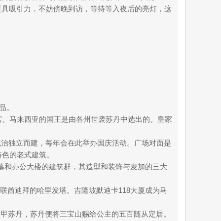
来更具吸引力，不妨傍晚到访，等待等入夜后的亮灯，这
品。
宫。马来西亚的国王是由各州世袭苏丹中选出的。皇家
统治独立而建，每年会在此举办国庆活动。广场对面是
国特色的老式建筑。
陵墓和办公大楼的建筑群，其造型和装饰与麦加的三大
次于阿联酋迪拜的哈里发塔。吉隆坡默迪卡118大厦成为马
六甲苏丹，苏丹便将三宝山赐给公主的五百随从定居。