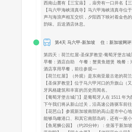
西南山麓有【三宝庙】，庙旁有一口井名【三
【马六甲海峡清真寺】马六甲海峡清真寺位于
声与海浪声相互交织，夕阳西下映衬着金色的
韵味。后送酒店休息。
第4天 马六甲-新加坡
住：新加坡网评
第四天：荷兰红屋-圣保罗教堂-葡萄牙堡古城门
早餐：酒店自助 午餐：蟹黄鱼翅煲 晚餐
酒店享用早餐，前往参观—
【荷兰红屋】（外观）是东南亚最古老的荷兰
【圣保罗教堂】位于马六甲河口的升旗山（又
牙风格建筑和丰富的历史而闻名。
【葡萄牙堡古城门】是葡萄牙人在 1511 
下午我们将从新山过关，沿高速公路驱车前往
【花芭山】参观新加坡南部的高山是市中心地
能够鸟瞰港口、和其它南部岛屿，还有一座小
【鱼尾狮公园】（约20分钟）：坐落于新加