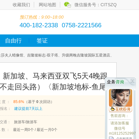
收藏我们
网站地图
微信服务号：CITSZQ
预订热线：9:00~18:00
400-182-2338 0758-2221566
自由行
签证
、杜莎夫人蜡像馆、吉隆坡标志-双子塔、升级两晚吉隆坡国际五星酒店、
马】新加坡、马来西亚双飞5天4晚跟
 不走回头路）〈新加坡地标-鱼尾
、吉隆坡标志-双子塔、升级两晚吉
意 度 ：
85.6%
（基于
0
次回访）
志-双子塔、升级 100 元餐标海
报名：
建议提前7天以上
售前咨询：
交通：
旅游车/旅游车
请添加客服
微信号
 数 ：
最近一周
0
个 / 最近一月
0
个
m18125252997