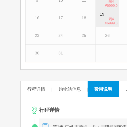
9
10
11
剩4
¥6999.0
0
19
16
17
18
剩4
¥6999.0
0
23
24
25
26
30
31
行程详情
购物站信息
费用说明
行程详情
第1天 广州-吉隆坡
住：吉隆坡国五酒