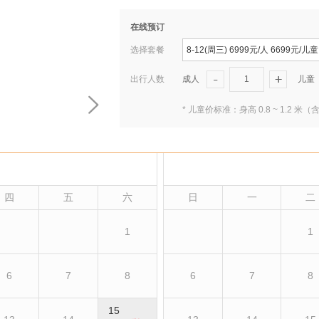
在线预订
选择套餐
8-12(周三) 6999元/人 6699元/儿童
出行人数
成人
1
儿童
* 儿童价标准：身高 0.8 ~ 1.
四
五
六
日
一
二
1
1
6
7
8
6
7
8
15