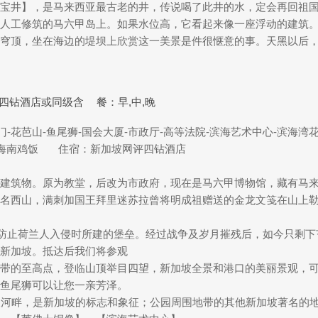
宝井】，是马来西亚最古老的井，传说喝了此井的水，定会再回祖
人工修筑的马六甲岛上。如果水位高，它看起来像一座浮动的建筑
穹顶，坐在海边的堤坝上欣赏这一美景是件很惬意的事。天黑以后
四钻酒店或同级含
餐：早,中,晚
-花芭山-鱼尾狮-国会大厦-市政厅-高等法院-滨海艺术中心-滨海湾
：海南鸡饭 住宿：新加坡网评四钻酒店
建筑物。原为教堂，后改为市政府，现在是马六甲博物馆，藏有马
名西山，满刺加国王拜里迷苏拉曾将明成祖赠送的金龙文笺在山上
年为防止荷兰人入侵时所建的堡垒。经过战争及岁月摧残后，如今只剩
新加坡。抵达后我们将参观
带的至高点，登临山顶举目四望，新加坡全景和港口的美丽景观，
鱼尾狮可以让您一亲芳泽。
坡河畔，是新加坡的标志和象征；公园周围地带的其他新加坡著名的