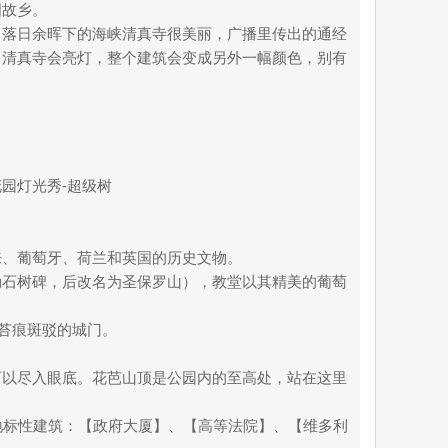
国故乡。
。落日余晖下的海峡清真寺很美丽，广播里传出的通经
，清真寺会亮灯，整个建筑会变成另外一幅颜色，别有
花园灯光秀-超级树
来、葡萄牙、荷兰和英国的历史文物。
勒石树碑，后改名为圣保罗山），教堂以其精美的葡萄
下苔痕斑驳的城门。
可以尽入眼底。花芭山顶是公园内的至高处，站在这里
地标性建筑：【政府大厦】、【高等法院】、【维多利