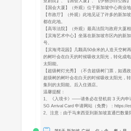
亚剧院】、【国会大厦】、【伊丽莎白公园
【国会大厦】（外观）位于新加坡中心商业地
【市政厅】（外观）此地见证了许多的新加坡
都在此地。
【高等法院】（外观）最高法院与政府大厦相邻，建于
【滨海艺术中心】坐落在新加坡市区内的新加
号。
【滨海湾花园】几颗高50余米的人造天空树
的树叶会在白天的时候吸收太阳光，转化成电
太阳能。
【超级树灯光秀】（不含超级树门票，如遇政
超级树的树叶会在白天的时候吸收太阳光，转
集到的太阳能。后入住酒店。
温馨提醒：
1、《入境卡》——请务必在登机前 3 天内申请
SG Arrival Card 申请网站（免费）：https://eservi
2、注意：由于马来西亚到新加坡直通巴数量
第5天 新加坡-广州
住：含
餐：早