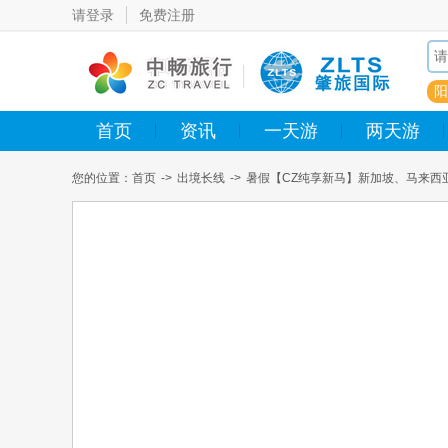
请登录
免费注册
阳
首页
资讯
一天游
两天游
您的位置：
首页
->
出境长线
->
暑假【CZ纯享新马】新加坡、马来西
吉隆坡标志-双子塔、升级 100 元餐标海鱼村蒸汽海鲜大餐〉