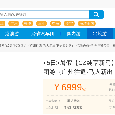
江
广州
香港
三亚
珠海
南宁
海洋王国
港澳游
跨省汽车团
国内游
出境游
亚双飞5天4晚跟团游（广州往返-马入新出 不走回头路）〈新加坡地标-鱼尾狮公园
<5日>暑假【CZ纯享新
团游（广州往返-马入新出
狮公园、杜莎夫人蜡像馆
￥
6999
满 
隆坡国际五星酒店、吉隆坡标
/起
提前
鱼村蒸汽海鲜大餐〉
出发城市：
广州-吉隆坡
往返
出发日期：
指定日期出发
订 单