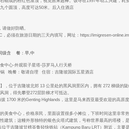
砌成的粉红色屋顶，视觉效果超棒。该寺在1997年动工兴建，耗资
九个圆顶，高度可达50米。后入住酒店
，请做好防晒。
日期的三天内填写，网址：https://imigresen-online.imi.gov
同级含
餐：早,中
美食中心-外观双子星塔-莎罗马人行天桥
锅 晚餐：敬请自理 住宿：吉隆坡国际五星酒店
，位于吉隆坡北郊 13 公里处的黑风洞景区内，拥有 272 梯级
黑风洞，得先攀登272层阶梯才可抵达。
700 米的Genting Highlands，这里是马来西亚最受欢迎
的美食中心，价格亲民，里面设置很多小摊位，下班时间这里非常
性建筑；这幢外形独特的银色尖塔式建筑，号称世界最高的塔楼，
地点位于吉隆坡甘榜峇鲁轻快铁站（Kampung Baru LRT）附近