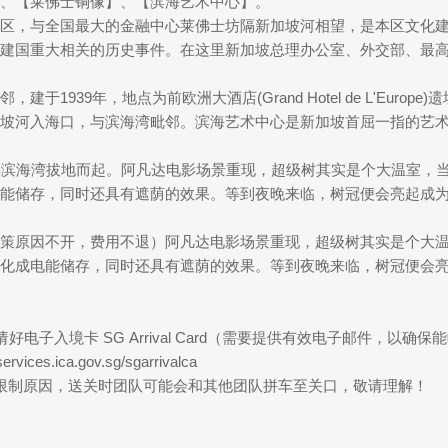
】、【莱佛士铜像】、【滨海艺术中心】。
区，与全国最大的金融中心莱佛士坊隔新加坡河相望，是本区文化
建国重大相关的历史事件。在这里新加坡总理办公室、外交部、最
1939年，地点为前欧洲大酒店(Grand Hotel de L'Euro
坡河入海口，与滨海湾毗邻。滨海艺术中心是新加坡首屈一指的艺术
再滨海湾拔地而起。阿凡达电影场景重现，超级树其实是个大温室，
能储存，同时还具有遮荫的效果。等到夜晚来临，树冠便会亮起成
策原因不开，费用不退）阿凡达电影场景重现，超级树其实是个大
化成电能储存，同时还具有遮荫的效果。等到夜晚来临，树冠便会
好电子入境卡 SG Arrival Card（需要提供有效电子邮件，以确
ces.ica.gov.sg/sgarrivalca
限制原因，送关时团队可能会和其他团队拼车至关口，敬请理解！