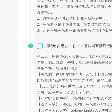
上，也被人们称为水上清真寺。因其顶部花岗石
颜色相当柔美，大量使用玫瑰大理石建成。有
温馨提示：
1、请提前 3 小时到达广州白云机场集中；
2、马来西亚是亚热带国家，紫外线相对强烈
3、凡是⼊境马来西亚都需要填写⼊境卡MDAC，必须在旅游
第2天 吉隆坡
住：吉隆坡国五酒店或
第二天：黑风洞-彩云天梯-云上花园-亚罗街
早餐：酒店自助 午餐：蒸汽海鲜餐或海鲜火
享用早餐，然后开始游览：
【黑风洞】参观印度教圣地，又名【七彩天梯】
自然景观”“石灰岩的梦世界”之美誉。欲登上
【云上花园】乘坐世界上最长的缆车，前往海拔 1
万象、应有尽有，令人流连忘返。
【亚罗街美食中心】（晚餐自理）本地人喜爱
【双子星塔】（外观、夜拍）马来西亚的标志
【莎罗马人行天桥】Saloma Link行人天桥