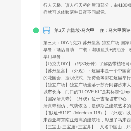
行人天桥。该人行天桥的屋顶部分，由410
样就可以体验两种日夜不同感觉。
第3天 吉隆坡-马六甲
住：马六甲网评
第三天：DIY巧克力-苏丹皇宫-独立广场-国家
早餐：酒店自助 午餐：咖喱鱼头+奶油虾
享用早餐，
【巧克力DIY】（约30分钟）了解热带植
【苏丹皇宫】（外观）：这里本是一个中国富
的花园会、授职仪式、招待会等都在这里举行
【独立广场】独立广场坐落于苏丹阿都沙末大
城市长廊，门口的“I LOVE KL”是其标
【国家清真寺】（外观）位于吉隆坡市中心，
清真寺相仿，气势恢弘，是伊斯兰建筑艺术的
【“默迪卡118”（Merdeka 118）】
来西亚与东南亚最高的建筑物，彰显了马来
【三宝山-三宝庙+三宝井】，又名中国山，