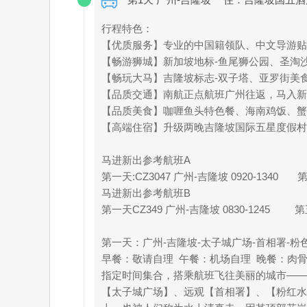
行程特色：
【优质服务】专业的中国籍领队、中文导游贴
【畅游狮城】新加坡地标-鱼尾狮公园、圣淘
【畅玩大马】吉隆坡标志-双子塔、亚罗街美
【品质交通】南航正点航班广州往返，马入新
【品质美食】咖喱鱼头特色餐、海南鸡饭、蟹
【高端住宿】升级两晚吉隆坡国际五星度假村
马进新出参考航班A
第一天:CZ3047 广州-吉隆坡 0920-1340 第五
马进新出参考航班B
第一天CZ349 广州-吉隆坡 0830-1245 第五天
第一天：广州-吉隆坡-太子城广场-首相署-粉
早餐：敬请自理 午餐：机场自理 晚餐：肉
指定时间集合，搭乘航班飞往美丽的城市——
【太子城广场】、远观【首相署】、【粉红水上