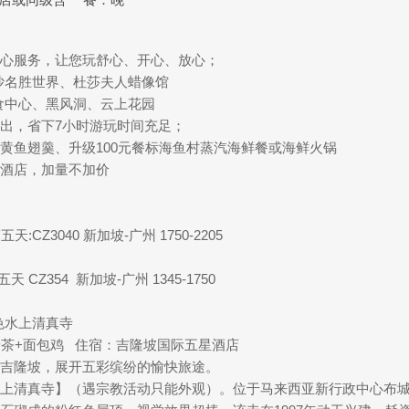
心服务，让您玩舒心、开心、放心；
沙名胜世界、杜莎夫人蜡像馆
食中心、黑风洞、云上花园
出，省下7小时游玩时间充足；
黄鱼翅羹、升级100元餐标海鱼村蒸汽海鲜餐或海鲜火锅
酒店，加量不加价
天:CZ3040 新加坡-广州 1750-2205
 CZ354 新加坡-广州 1345-1750
色水上清真寺
骨茶+面包鸡 住宿：吉隆坡国际五星酒店
吉隆坡，展开五彩缤纷的愉快旅途。
清真寺】（遇宗教活动只能外观）。位于马来西亚新行政中心布城（Pu