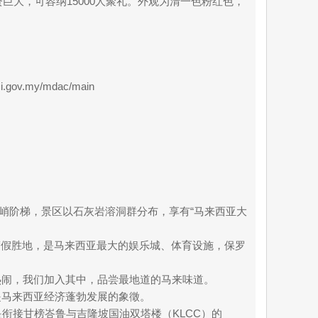
巨大，可容纳15000人聚礼。外观为清一色粉红色，
.my/mdac/main
的陡峭阶梯，景区以石灰岩溶洞群分布，享有“马来西亚大
的高原度假胜地，是马来西亚最大的娱乐城、体育设施，保罗
热闹，我们加入其中，品尝最地道的马来味道。
是马来西亚经济蓬勃发展的象徵。
，主要是衔接甘榜峇鲁与吉隆坡国油双塔楼（KLCC）的