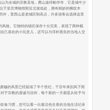
。该山为全城的宗教圣地，爬山途经帕华寺，它是城中少
ak位于皇宫博物馆附近北坡低处，拥有精妙的雕纹木
点。另外，普西山是老城区制高点，许多游客会选择这里
合的风格。它独特的镇区保存十分完美，表现了两种截
到自己喜欢的小玩意儿，还可以与淳朴善良的当地人交
而肃穆的风景已经延续了半个世纪，千百年来刮风下雨
民对于宗教的虔诚与信仰，每个新的一天都是从给予与
的饮食习惯，您可以看一出最活色生香的当地生活纪录