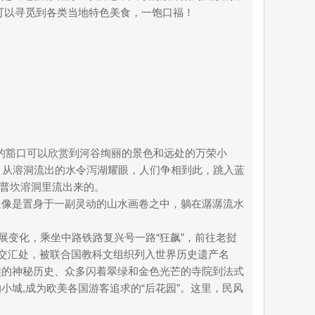
可以寻觅到各类当地特色美食，一饱口福！
凿的豁口可以欣赏到河谷绚丽的景色和远处的万荣小
）从溶洞流出的水令泻湖耀眼，人们争相到此，跳入蓝
坦普坎溶洞里流出来的。
处像是置身于一副灵动的山水画卷之中，躺在潺潺流水
展变化，乘坐中路铁路复兴号一路“狂飙”，前往老挝
圣的交汇处，被联合国教科文组织列入世界历史遗产名
族的神秘历史、众多闪着翠绿和金色光芒的寺院到法式
城,成为欧美各国游客追求的“后花园”。这里，民风