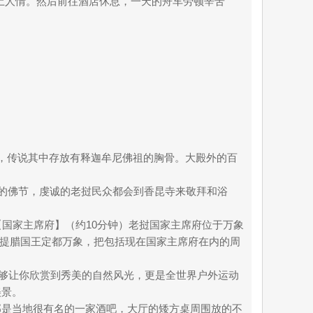
土人情。然后前往酒店休息，一天的舟车劳顿辛苦
！
6年，传说其中存放有释迦牟尼佛祖的胸骨。大殿外的百
要的佛节，虔诚的老挝民众都会到香昆寺来敬拜和浴
国家主席府】（约10分钟）老挝国家主席府位于万象
塔提腊国王定都万象，把包括现在国家主席府在内的周
能够让你欣赏到秀美的自然风光，更是全世界户外运动
美景。
邦是当地很有名的一家酒吧，大厅的矮方桌周围放的不