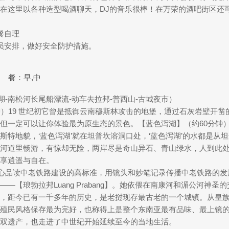
在这里以各种造型喝酒聊天，DJ的音乐很棒！在万荣的酒吧街区还
餐自理
人员安排，做好安全防护措施。
餐：早,中
湖-南松河长尾船漂流-动车去拉邦-普西山-古城夜市）
钟）19 世纪初它曾是抵御云南穆斯林攻击的地堡，通过石灰岩壁开
但一定可以让你体验最为原生态的景色。【蓝色泻湖】（约60分钟
特地貌，‘蓝色泻湖’就在坦普坎溶洞口处，‘蓝色泻湖’的水都是从
河道里畅游，有惊却无险，两岸尽是奇山异石、青山绿水，人到此
享逍遥与自在。
用心品读中老铁路建设的高标准，用镜头和妙笔记录传播中老铁路的发
—【琅勃拉邦Luang Prabang】。她依偎在南康河和湄公河神
，距今已有一千多年的历史，是老挝现存最古老的一个城镇。从皇
殖民风格保存最为完好，也称得上是整个东南亚最有品味、最上镜的小
双遗产，也走进了中世纪开始延续至今的当地生活。