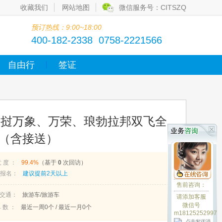
收藏我们
网站地图
微信服务号：CITSZQ
预订热线：9:00~18:00
400-182-2338 0758-2221566
自由行
签证
老挝万象、万荣、琅勃拉邦双飞全
）（含接送）
意 度 ：
99.4%
（基于
0
次回访）
报名：
建议提前2天以上
售前咨询：
交通：
旅游车/旅游车
请添加客服
微信号
 数 ：
最近一周
0
个 / 最近一月
0
个
m18125252997