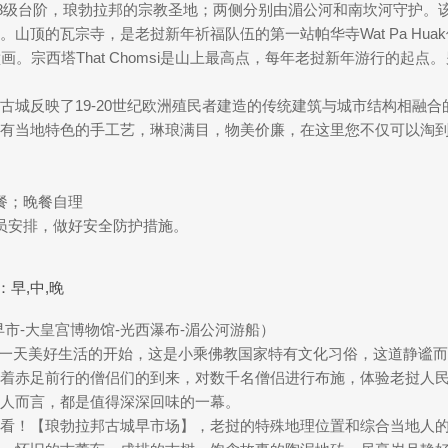
328级台阶，琅勃拉邦的宗教圣地；两侧分别由湄公河和南坎河守护
山顶的瓦宗寺，是老挝新年祈福队伍的第一站帕华寺Wat Pa Hu
画。宗西塔That Chomsi是山上最高点，每年老挝新年游行的起
古城反映了19-20世纪欧洲殖民者建造的传统建筑与城市结构相融
有当地特色的手工艺，琳琅满目，物美价廉，在这里您不仅可以淘
餐；晚餐自理
人员安排，做好安全防护措施。
：早,中,晚
市-大皇宫博物馆-光西瀑布-湄公河游船）
挝人一天美好生活的开始，这是小乘佛教国家特有文化习俗，这道静谧
着赤足前行的僧侣们的到来，对数千名僧侣进行布施，体验老挝人
人而言，都是值得深深回味的一幕。
看！【琅勃拉邦古城早市场】，老挝的特殊地理位置和综合当地人