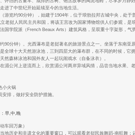
、怀旧的古董车、成排的古树、饱含故事的陶泥地砖，尽享岁月静
走进了中世纪开始延续至今的当地生活。
（游览约90分钟），始建于1904年，位于琅勃拉邦古城中央，处
，成立老挝人民民主共和国，将该王宫改为国家博物馆供人们参观，是
学院派（French Beaux Arts）建筑风格，呈双重十字架
约90分钟）。光西瀑布是老挝著名的旅游景点之一。坐落于东南亚原
是全球十大天然游泳池，三到四层大的瀑布群，在不同的时候，它
天然森林泳池和国外友人一起玩闹戏水（自备泳衣）。
在湄公河上逆流而上，欣赏湄公河两岸异域风情，品尝当地水果、
色小火锅
人员安排，做好安全防护措施。
：早,中,晚
-动车回万象）
当地历史和非遗文化的重要窗口，可以观看老挝民族舞蹈-南旺舞；