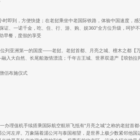
.5小时即到，方便快捷；在老挝乘坐中老国际铁路，体验中国速度，
保证、一诺千金，吃、住、行、游、购、娱360°全方位升级，呵护
自助早餐，度假的享受
数位列亚洲第一的国度——老挝。老挝首都、月亮之城、檀木之都【万
-融入大自然、长尾船激情漂流；千年古王城、世界双遗产【琅勃拉邦
邦僧侣布施仪式
办理值机手续搭乘国际航空航班飞抵有“月亮之城”之称的老挝首都——【
依在湄公河左岸。万象隔着湄公河与泰国相望，是世界上极少数紧邻他