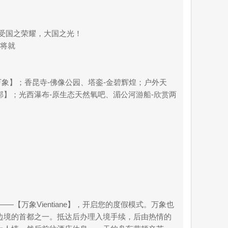
感受国之荣耀，大国之光！
不将就
象】；香昆寺-佛像公园、塔銮-金碧辉煌；户外天
】；光西瀑布-原生态天然氧吧、湄公河游船-欣赏两
万象Vientiane】，开启您的度假模式。万象也
国边境的首都之一。抵达后办理入境手续，后由热情的