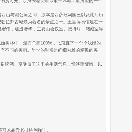
好的漫时光。亲身去感受最最最平凡却又最渴望的一种
于普西山与湄公河之间，原本是西萨旺冯国王以及此后历
琅勃拉邦古城最为著名的景点之一。王宫博物馆建在一
形，气势宏伟，建造奢华，主要由会议室、接待厅、储藏室等
始树林中，瀑布总高100米，飞落直下一个个浅绿的
拥有不同的美丽。旱季的时候是纤细秀雅的精致的美
老挝啤酒。享受属于这里的生活气息，恬淡而慵懒。以
还可以品尝老挝特色咖啡。