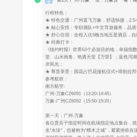
行程特色：
★ 特色交通：广州直飞万象，舒适快捷，2
★ 贴心安排：专职领队+中文导游服务，品质
★ 舒心住宿：全程入住5晚当地五星酒店，
★ 经典打卡：
《纽约时报》世界53个必游目的地，幸福指
堂、山水画卷、艳遇天堂【万荣】；蓝色泻湖
岸风光；
★ 尊贵享受：国花占巴花接机仪式+琅勃拉
参考航班：
南方航空:
广州-万象CZ6091（13:20-14:45）
万象-广州CZ6092（15:50-19:20）
第一天：广州-万象
各位贵宾于指定时间在机场指定地点集合，统一
名“永珍”，也被称为“檀木之城”，紧紧傍