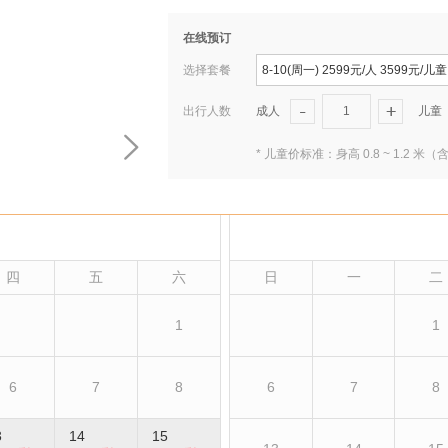
在线预订
选择套餐
8-10(周一) 2599元/人 3599元/儿童
出行人数
成人
1
儿童
* 儿童价标准：身高 0.8 ~ 1.
四
五
六
日
一
二
1
1
6
7
8
6
7
8
3
14
15