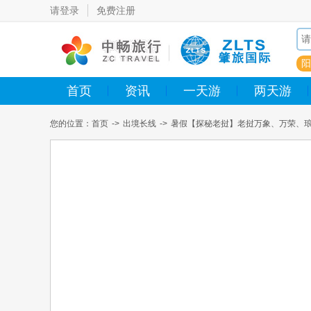
请登录
免费注册
阳
首页
资讯
一天游
两天游
您的位置：
首页
->
出境长线
->
暑假【探秘老挝】老挝万象、万荣、琅