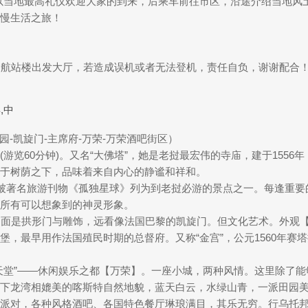
以当地最高礼仪欢迎大家的到来，后乘车前往市区，沿途介绍当地风
慢生活之旅！
抵达航站楼出发大厅，若造成误机或者无法登机，责任自负，谢谢配合
,中
园-凯旋门-主席府-万荣-万荣酒吧街区）
游览60分钟)。又名“大佛塔”，她是老挝最宏伟的寺庙，建于155
于树荫之下，品味着来自内心的静谧和祥和。
，它被著名旅游刊物《孤独星球》列为到老挝必游的景点之一。每逢重
所有可以想象到的神灵形象。
四面是拱形门与雕饰，远看像法国巴黎的凯旋门。但文化艺术。外观【
堡，最早用作法国殖民时期的总督府。又称“金宫”，公元1560年赛
天堂”——休闲娱乐之都【万荣】。一座小城，两种风情。这里除了
下龙湾相媲美的喀斯特自然地貌，蓝天白云，水绿山青，一派田园
派对，各种风格酒吧、各国特色餐厅琳琅满目，其乐无穷。行乌托