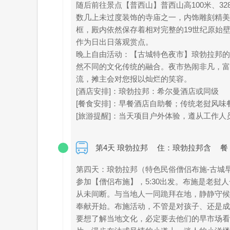
随后前往景点【普西山】普西山高100米、
数几上未过度装饰的寺庙之一，内饰雕刻精美。
框，殿内依然保存着相对完整的19世纪原始壁
作为日出日落观赏点。
晚上自由活动：【古城特色夜市】琅勃拉邦的
然不同的文化传统的融合。夜市热闹非凡，富
流，摊主会对您报以灿烂的笑容。
[酒店安排]：琅勃拉邦：希尔曼酒店或同级
[餐食安排]：早餐酒店自助餐；传统老挝风味
[旅游提醒]：当天项目户外体验，遵从工作
第4天 琅勃拉邦
住：琅勃拉邦含
餐
第四天：琅勃拉邦（特色民俗僧侣布施-古城早
参加【僧侣布施】，5:30出发。布施是老
从未间断。与当地人一同跪拜在地，静静守候
奉献开始。布施活动，不管是对孩子、还是成
要想了解当地文化，必定要去他们的早市场看