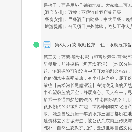
是椅子，而是用垫子铺满地板。大家晚上可以
[酒店安排]：万荣：丽萨河畔酒店或同级
[餐食安排]：早餐酒店自助餐；中式团餐；晚
[旅游提醒]：当天项目户外体验，遵从工作
第3天 万荣-琅勃拉邦
住：琅勃拉邦含
第三天：万荣-琅勃拉邦（坦普坎溶洞-蓝色泻
早餐后，前往探秘【坦普坎溶洞】（约60分
镇。溶洞探险可能没有中国开发的那么精致，
色的湖水中享受清凉，有小桂林之称，属于喀斯
前往【南松河长尾船漂流】在清澈见底的天然
中仰望蔚蓝的天空，舒展身心、天人合一，尽
搭乘一条通向梦想的铁路--中老国际铁路！
很多朝代的都城所在地，世界非物质文化遗产—
录。她是曾经沉睡千年的琅邦王国古都所在地
建筑林立的古城街道，被公认为东南亚传统与
纯朴，自然生态保护完好，走进世界自然文化