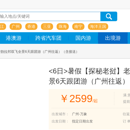
江
广州
香港
三亚
珠海
南宁
海洋王国
港澳游
跨省汽车团
国内游
出境游
勃拉邦双飞全景6天跟团游（广州往返）（含接送）
<6日>暑假【探秘老挝】
景6天跟团游（广州往返
￥
2599
满 
/起
提前
出发城市：
广州-万象
往返
出发日期：
指定日期出发
订 单