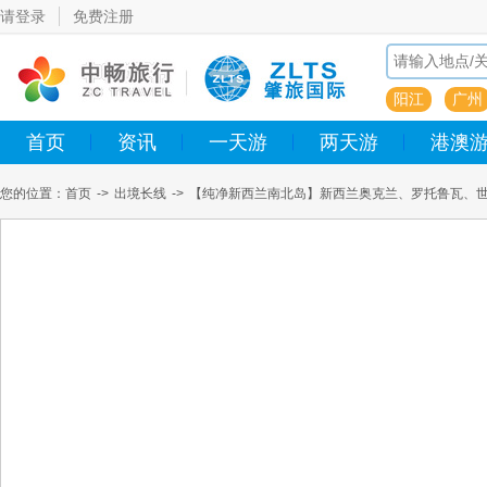
请登录
免费注册
阳江
广州
首页
资讯
一天游
两天游
港澳
您的位置：
首页
->
出境长线
->
【纯净新西兰南北岛】新西兰奥克兰、罗托鲁瓦、世
晚(其中升级皇后镇连住2晚)〉