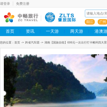
请登录
免费注册
阳江
广州
首页
资讯
一天游
两天游
港澳
您的位置：
首页
->
跨省汽车团
->
湖南【国旅自组】699元一次出行打卡郴州四大