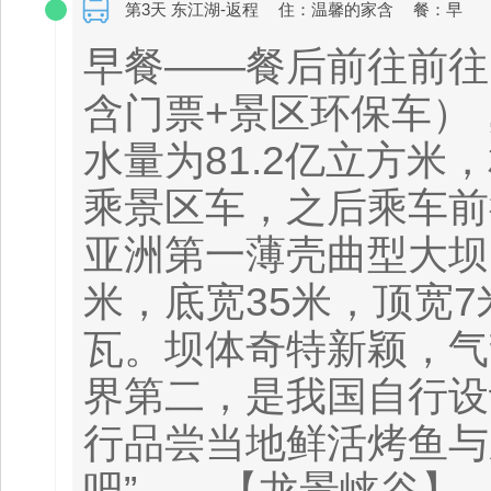
第3天 东江湖-返程
住：温馨的家含
餐：早
早餐——餐后前往前往
含门票+景区环保车）
水量为81.2亿立方
乘景区车，之后乘车前
亚洲第一薄壳曲型大坝
米，底宽35米，顶宽7
瓦。坝体奇特新颖，气
界第二，是我国自行设
行品尝当地鲜活烤鱼与
吧”——【龙景峡谷】