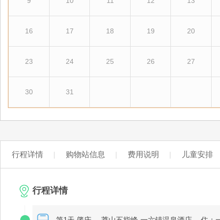
9
10
11
12
13
16
17
18
19
20
23
24
25
26
27
30
31
行程详情
购物站信息
费用说明
儿童安排
行程详情
第1天 肇庆----莽山五指峰-一六镇温泉酒店
住：