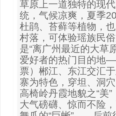
草原上一道独特的现代
统，气候凉爽，夏季2
杜鹃、苔藓等植物，也
村落，可体验瑶族民俗
是“离广州最近的大草
爱好者的热门目的地—
票）郴江、东江交汇于
寨为特色，穿坦、洞穴为
高椅岭丹霞地貌之“美
大气磅礴、惊而不险，
舞爪的“巨蜥”——后前