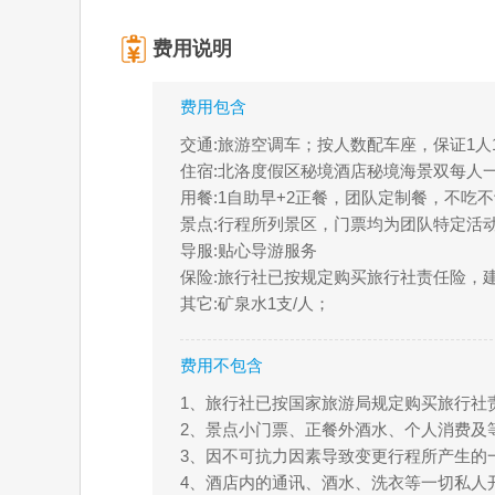
费用说明
费用包含
交通:旅游空调车；按人数配车座，保证1
住宿:北洛度假区秘境酒店秘境海景双每人一
用餐:1自助早+2正餐，团队定制餐，不吃
景点:行程所列景区，门票均为团队特定活
导服:贴心导游服务
保险:旅行社已按规定购买旅行社责任险，
其它:矿泉水1支/人；
费用不包含
1、旅行社已按国家旅游局规定购买旅行社
2、景点小门票、正餐外酒水、个人消费及
3、因不可抗力因素导致变更行程所产生的
4、酒店内的通讯、酒水、洗衣等一切私人