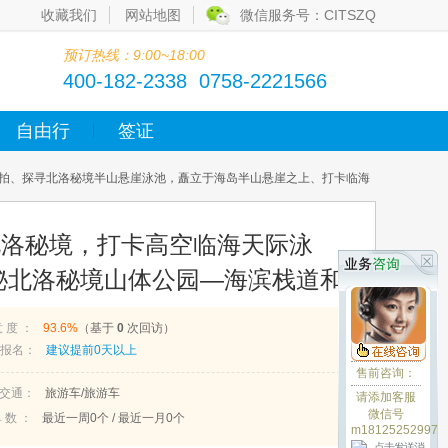
收藏我们
网站地图
微信服务号：CITSZQ
预订热线：9:00~18:00
400-182-2338 0758-2221566
自由行
签证
拍、探寻北洛秘境半山悬崖泳池，矗立于海岛半山悬崖之上、打卡临海
北洛秘境，打卡高空临海天际泳
秘北洛秘境山体公园—海滨栈道和
北洛秘境半山悬崖泳池，矗立于海
意 度 ：
93.6%
（基于
0
次回访）
海汤泉 ，一边观山海一边泡汤泉、
报名：
建议提前0天以上
售前咨询：
海鲜餐、 海陵岛北洛秘境度假区
交通：
旅游车/旅游车
请添加客服
微信号
 数 ：
最近一周
0
个 / 最近一月
0
个
m18125252997