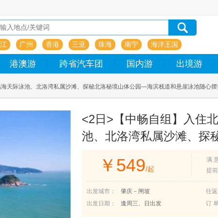
江
广州
香港
三亚
珠海
南宁
海洋王国
港澳游
跨省汽车团
国内游
出境游
临海天际泳池、北洛湾私属沙滩、探秘北洛秘境山体公园—海滨栈道和悬崖泳池随心摆
海陵岛北洛秘境度假区纯玩二天
<2日>【中畅自组】入住
池、北洛湾私属沙滩、探
悬崖泳池随心摆拍、探寻
￥
549
满 
岛半山悬崖之上、打卡临
/起
提前
品尝酒店丰富自助早+特色
出发城市：
肇庆－闸坡
往返
纯玩二天
出发日期：
逢周三、日出发
订 单