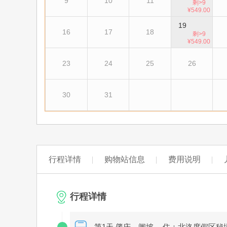
9
10
11
剩>9
¥549.00
19
16
17
18
剩>9
¥549.00
23
24
25
26
30
31
行程详情
购物站信息
费用说明
行程详情
第1天 肇庆－闸坡
住：北洛度假区秘