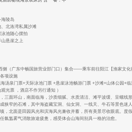
—海陵岛
池、北洛湾私属沙滩
崖泳池随心摆拍
半山悬崖之上
场西侧（广东中畅国旅营业部门口）集合——乘车前往阳江【渔家文
各项设施
海汤泉门票+天际泳池门票 +悬崖泳池畅游门票 +沙滩+山体公园+
观光票 ，酒店不作另行通知 ）
，三面环山，南面临海，沙质细腻、水质清洁、滩平波缓、呈螺线形
成狭窄的石滩，其中海盗藏宝洞、仙女洞、一线天、牛石等景色迷人
顷，北面是田园风光和滨海风光兼收并蓄，所有美景尽收眼底。度假
任氤氲雾气消散旅途疲惫，感受体会山海间别具一格的治愈。