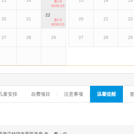
13
14
13
14
15
剩>9
¥699.00
22
20
21
20
21
22
剩>9
¥699.00
27
28
29
27
28
29
儿童安排
自费项目
注意事项
温馨提醒
境酒店秘境海景双床房 含
餐：中