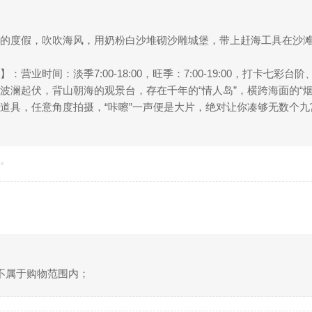
的度假，吹吹海风，用奶粉白沙堆砌沙雕城堡，带上赶海工具在沙滩
营业时间：淡季7:00-18:00，旺季：7:00-19:00，打卡七
波澜起伏，背山朝海的观景台，存在千年的“情人岛”，横跨海面的“
道具，任意角度拍摄，“咔嚓”一声便是大片，绝对让你凑够无数个
准。
不属于购物范围内；