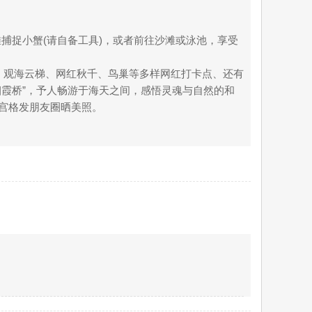
捕捉小蟹(请自备工具)，或者前往沙滩或泳池，享受
彩台阶、观海云梯、网红秋千、鸟巢等多样网红打卡点、还有
烟霞桥”，予人畅游于海天之间，感悟灵魂与自然的和
九宫格发朋友圈晒美照。