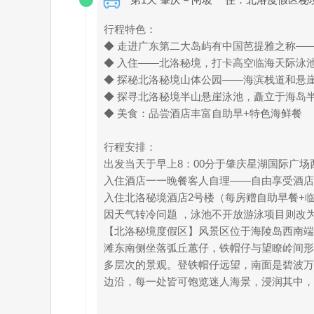
行程特色：
◆ 走进广东第二大岛屿有中国芭提雅之称—
◆ 入住——北洛秘境，打卡高空临海天际泳
◆ 探秘北洛秘境山体公园——海滨栈道和悬
◆ 探寻北洛秘境半山悬崖泳池，矗立于海岛
◆ 美食：品尝酒店丰富自助早+特色海鲜餐
行程安排：
出发当天于早上8：00分于肇庆星湖国际广
入住酒店一一晚餐客人自理——自由享受酒店
入住北洛秘境酒店2号楼（每房赠自助早餐+临
因天气转冷问题 ，泳池不开放游泳项目则改为
【北洛秘境度假区】风景区位于海陵岛西南端
滩东南侧坐落弧丘蕙仔，铁帽仔与望瞭岭间形
多层次的景观。登铁帽仔远望，南面是碧波万
边沿，每一处皆可饱览迷人海景，浸润其中，