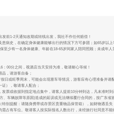
出发前1-2天通知改期或转线出发，我社不作任何赔偿！
及患病史，在确定身体健康能够出行的情况下方可参团；如65岁以
保至少有一名身体健康、年龄在18-65岁间家人陪同照顾；未成年
—16：00分之间，视酒店当天安排为准，敬请耐心等候！
用品，请游客自备；
殊节假日或旺季周末，可能会出现塞车等情况，游客应有心理准备并请
一证），敬请客人配合；
，发票或收据到指定地点集中，请客人提前10分钟到达，凡未准时
塌方、车辆故障等原因)造成的延误或无法继续覆行合同的，按广东省
（特别提醒：请随身携带或存景区贵重物品保管箱），如财物遇丢失
均需占有车位。敬请客人按实际报名人数出行，未经旅行社同意不能