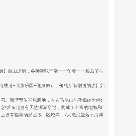
化街】自由逛街，各种海味干活一一午餐一一餐后前往
临海栈道+儿童乐园+健身房）；价格所有增送的项目如
湾。海湾背依平原腹地，左右马尾山与望瞭岭对峙;
;沙滩东北侧有天然泻湖穿过，构成了丰富的地貌和
区设有临海汤泉区域。区域内，7大泡池坐落于海岸