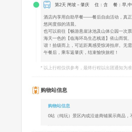
第2天 闸坡－肇庆
住：含
餐：早,中
酒店内享用自助早餐——餐后自由活动，真正
悠闲度假的清晨。
也可以前往【畅游悬崖泳池及山体公园一次票】：
海天一色的【临海环岛生态栈道】依山而筑、
谐！拾级而上，可近距离感受惊涛拍岸。无需
午餐后，乘车返肇庆，结束愉快旅程！
* 以上行程仅供参考，最终行程以出团通知为
购物站信息
购物站信息
0站（纯玩）景区内或沿途商铺展示商品，