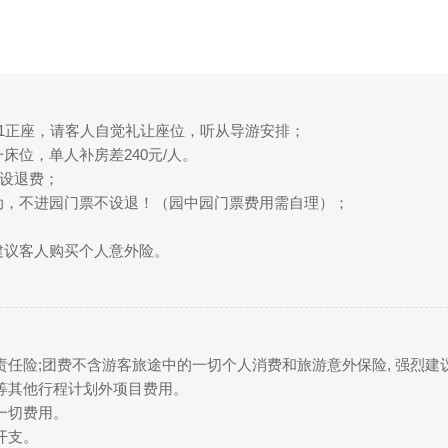
人1正座，请客人自觉礼让座位，听从导游安排；
床位，单人补房差240元/人。
不设退费；
动，不进园门票不设退！（园中园门票费用需自理）；
建议客人购买个人意外险。
责任险;团费不含游客旅途中的一切个人消费和旅游意外保险, 强烈
等其他行程计划外项目费用。
一切费用。
开支。