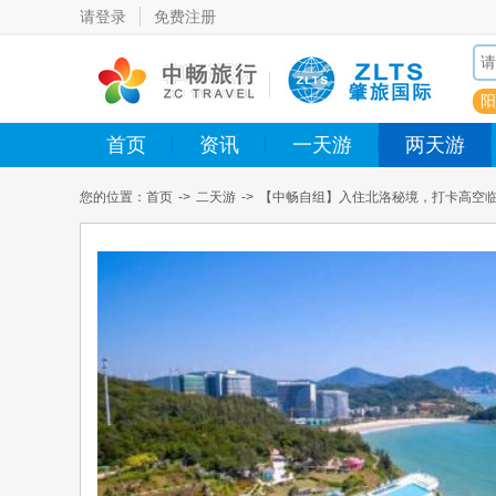
请登录
免费注册
阳
首页
资讯
一天游
两天游
您的位置：
首页
->
二天游
->
【中畅自组】入住北洛秘境，打卡高空
汤泉 ，一边观山海一边泡汤泉、品尝酒店丰富自助早+特色海鲜餐、 