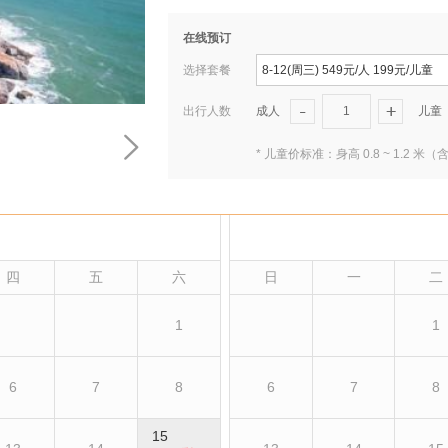
在线预订
选择套餐
8-12(周三) 549元/人 199元/儿童
出行人数
成人
1
儿童
* 儿童价标准：身高 0.8 ~ 1.
四
五
六
日
一
二
1
1
6
7
8
6
7
8
15