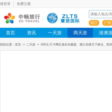
请登录
免费注册
阳江
广州
首页
资讯
一天游
两天游
港澳
您的位置：
首页
->
二天游
->
399元 打卡网红海农岛酱园、塘口先锋天下粮仓、阳