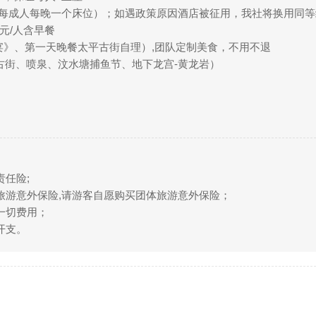
（每成人每晚一个床位）；如遇政策原因酒店被征用，我社将换用同
0元/人含早餐
宴》、第一天晚餐太平古街自理）,团队定制美食，不用不退
古街、喷泉、汶水塘捕鱼节、地下龙宫-黄龙岩）
任险;
旅游意外保险,请游客自愿购买团体旅游意外保险；
一切费用；
开支。