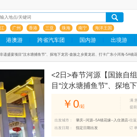
江
广州
香港
三亚
珠海
南宁
海洋王国
港澳游
跨省汽车团
国内游
出境游
度非遗盛宴项目“汶水塘捕鱼节”、探地下龙宫-畲族之乡黄龙岩、打卡广东小洱海-5A
”乐无限、入住河源市区星级酒店、品客家美食）2月20号出发、仅此一期
<2日>春节河源【国旅自
目“汶水塘捕鱼节”、探地
小洱海-5A镜花缘、年味
￥
0
满 
天精彩游（河源年度非遗
/起
提前
塘“摸鱼”、福满畲乡·渔庆
出发城市：
肇庆--河源--5A镜花缘--入住酒店-
往返
级酒店、品客家美食）2月
-太平古街--喷泉
出发日期：
指定日期出发
订 单