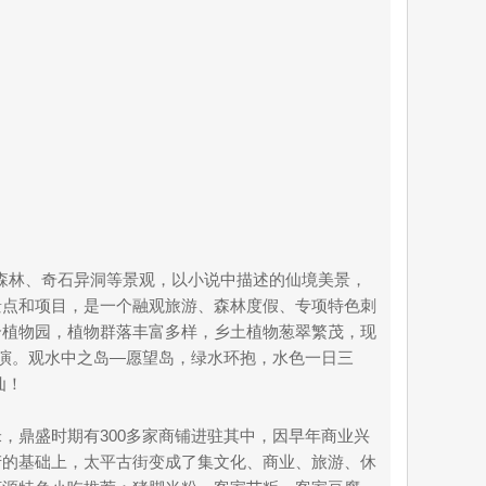
林、森林、奇石异洞等景观，以小说中描述的仙境美景，
景点和项目，是一个融观旅游、森林度假、专项特色刺
合植物园，植物群落丰富多样，乡土植物葱翠繁茂，现
表演。观水中之岛—愿望岛，绿水环抱，水色一日三
仙！
0米，鼎盛时期有300多家商铺进驻其中，因早年商业兴
产的基础上，太平古街变成了集文化、商业、旅游、休