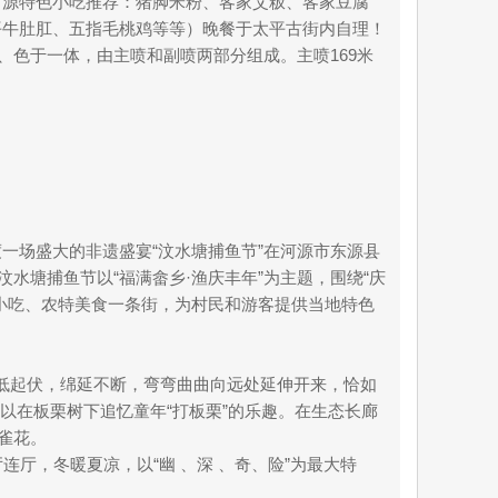
河源特色小吃推荐：猪脚米粉、客家艾粄、客家豆腐
平牛肚肛、五指毛桃鸡等等）晚餐于太平古街内自理！
、水、色于一体，由主喷和副喷两部分组成。主喷169米
响年度一场盛大的非遗盛宴“汶水塘捕鱼节”在河源市东源县
水塘捕鱼节以“福满畲乡·渔庆丰年”为主题，围绕“庆
小吃、农特美食一条街，为村民和游客提供当地特色
脉高低起伏，绵延不断，弯弯曲曲向远处延伸开来，恰如
可以在板栗树下追忆童年“打板栗”的乐趣。在生态长廊
雀花。
连厅，冬暖夏凉，以“幽 、深 、奇、险”为最大特