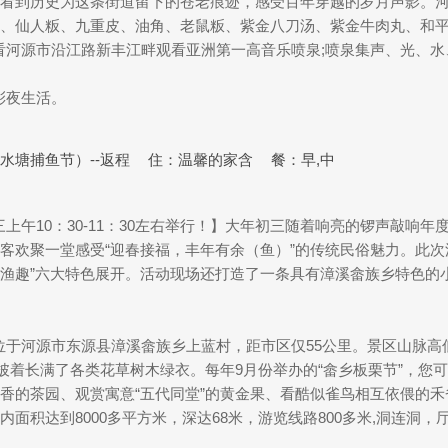
看到历史为这条街道留下的苍老痕迹，感受百年穿越的岁月声影。
、仙人粄、九重皮、油角、老鼠粄、紫金八刀汤、紫金牛肉丸、和
夜景！观看河源市沿江路新丰江畔观看亚洲第一高音乐喷泉;喷泉集声、光
多彩夜生活。
水塘捕鱼节）--返程
住：温馨的家含
餐：早,中
年年初三上午10：30-11：30左右举行！】大年初三随着响亮的锣声敲
欢聚一堂感受“迎春接福，丰年有余（鱼）”的传统民俗魅力。此次汶
渔趣”六大特色展开。活动现场还打造了一条具有漳溪畲族乡特色的
。
旅游区】位于河源市东源县漳溪畲族乡上蓝村，距市区仅55公里。景区山
披着长满了各类花草树木绿衣。每年9月份举办的“畲乡板栗节”，您
香的茶园、观赏寓意“五代同堂”的黄金果、看酷似雀鸟相互依偎的禾
积达到8000多平方米，深达68米，游览线路800多米,洞连洞，厅