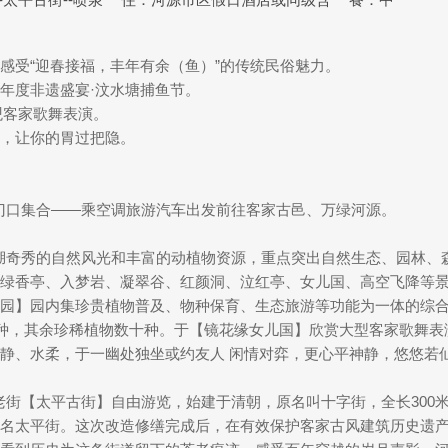
感受“迎春接福，丰年有余（鱼）”的传统民俗魅力。
年度非遗盛宴·汶水塘捕鱼节。
观客家歌舞表演。
，让你的胃过把隐。
中畅旅行门口集合——乘空调旅游汽车出发前往客家古邑、万绿河源。
】依托万绿湖奇秀的自然风光和丰富的动植物资源，重点突出自然生态、园
绿香亭、入梦岩、凝翠谷、红颜洞、泣红亭、女儿国、高空飞降等
园】园内集珍贵植物普及、物种保育、生态旅游等功能为一体的综
8种，其余珍稀植物数十种。于【镜花缘女儿国】欣赏大型客家歌舞
静、水柔，于一幽处独坐或约友人 闲情对弈，更心平神静，悠悠若
非凡百年老街【太平古街】自由游览，始建于清朝，原名叫十字街，全长30
名太平街。这次改造修缮完成后，在有效保护客家古风建筑历史遗