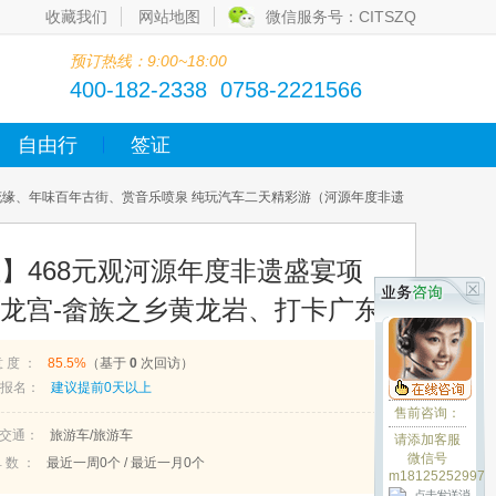
收藏我们
网站地图
微信服务号：CITSZQ
预订热线：9:00~18:00
400-182-2338 0758-2221566
自由行
签证
镜花缘、年味百年古街、赏音乐喷泉 纯玩汽车二天精彩游（河源年度非遗
组】468元观河源年度非遗盛宴项
下龙宫-畲族之乡黄龙岩、打卡广东
百年古街、赏音乐喷泉 纯玩汽车二
意 度 ：
85.5%
（基于
0
次回访）
盛宴-汶水塘捕鱼节、万人围观、下
报名：
建议提前0天以上
售前咨询：
丰年·“渔”乐无限、入住河源市区星
交通：
旅游车/旅游车
请添加客服
20号出发、仅此一期
微信号
 数 ：
最近一周
0
个 / 最近一月
0
个
m18125252997