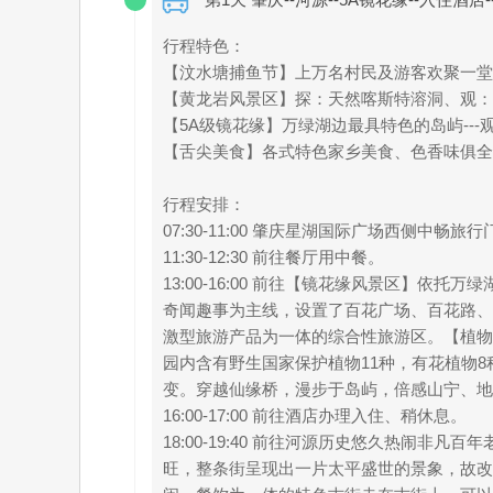
行程特色：
【汶水塘捕鱼节】上万名村民及游客欢聚一堂
【黄龙岩风景区】探：天然喀斯特溶洞、观：
【5A级镜花缘】万绿湖边最具特色的岛屿---
【舌尖美食】各式特色家乡美食、色香味俱全
行程安排：
07:30-11:00 肇庆星湖国际广场西侧
11:30-12:30 前往餐厅用中餐。
13:00-16:00 前往【镜花缘风景区
奇闻趣事为主线，设置了百花广场、百花路、
激型旅游产品为一体的综合性旅游区。【植物
园内含有野生国家保护植物11种，有花植物
变。穿越仙缘桥，漫步于岛屿，倍感山宁、地
16:00-17:00 前往酒店办理入住、稍休息。
18:00-19:40 前往河源历史悠久热闹
旺，整条街呈现出一片太平盛世的景象，故改