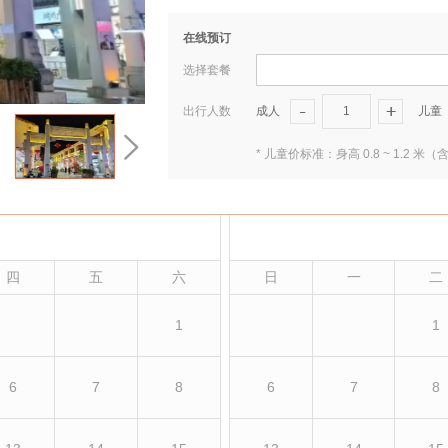
在线预订
选择套餐
出行人数
成人
1
儿童
* 儿童价标准：身高 0.8 ~ 1.
四
五
六
日
一
二
1
1
6
7
8
6
7
8