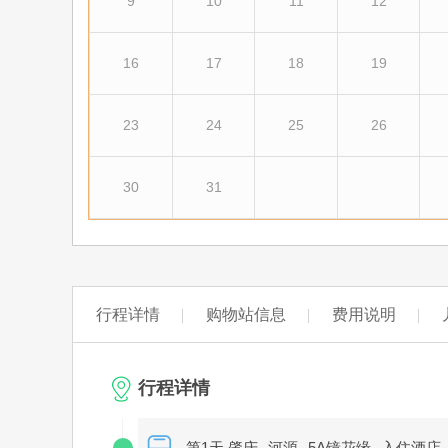
9
10
11
12
16
17
18
19
23
24
25
26
30
31
行程详情
购物站信息
费用说明
行程详情
第1天 肇庆--河源--5A镜花缘--入住酒店