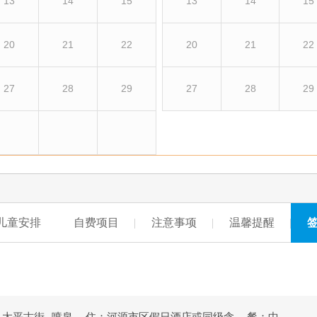
13
14
15
13
14
15
20
21
22
20
21
22
27
28
29
27
28
29
儿童安排
自费项目
注意事项
温馨提醒
--太平古街--喷泉
住：河源市区假日酒店或同级含
餐：中