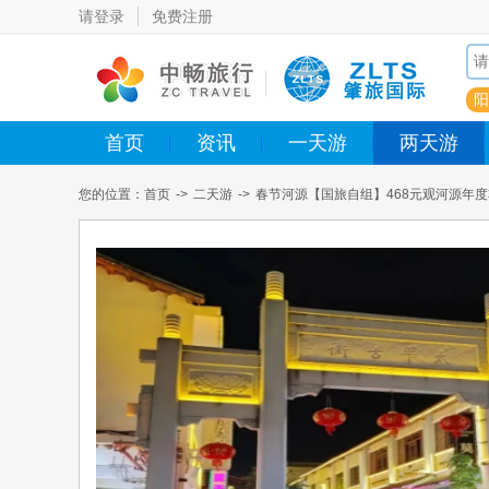
请登录
免费注册
阳
首页
资讯
一天游
两天游
您的位置：
首页
->
二天游
->
春节河源【国旅自组】468元观河源年
盛宴-汶水塘捕鱼节、万人围观、下塘“摸鱼”、福满畲乡·渔庆丰年·“渔