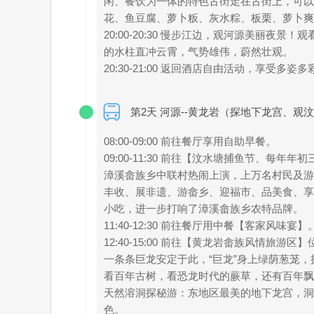
闲、餐饮为一体的特色古街走在古街上，可以
花、鱼豆腐、萝卜粄、灰水粽、板栗、萝卜爽
20:00-20:30 慢步江边，观河源美丽
的水柱直冲云霄，气势雄伟，蔚然壮观。
20:30-21:00 返回酒店自由活动，享受多姿
第2天 河源--黄龙岩（探地下龙宫、观汶
08:00-09:00 前往餐厅享用自助早餐。
09:00-11:30 前往【汶水塘捕鱼节、每
漳溪畲族乡中联村热闹上演，上万名村民及游客
丰收、展非遗、游畲乡、迎福市、品美食、享
小吃，进一步打响了漳溪畲族乡农特品牌。
11:40-12:30 前往餐厅用中餐【客家风味宴】
12:40-15:00 前往【黄龙岩畲族风情
一条条巨龙安定于此，“巨龙”身上绿荫葱茏，
看百年古树，看恐龙时代的蕨草，还有百年飘
天然溶洞探秘游：东地区最美的地下龙宫，洞内面
色。