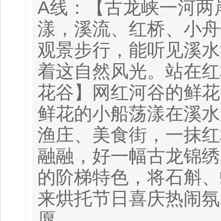
A线：【古龙峡一河两
漾，溪流、红桥、小舟
观景步行，能听见溪水
着这自然风光。站在红
花谷】网红河谷的鲜花
鲜花的小船荡漾在溪水
渔庄、美食街，一抹红
融融，好一幅古龙锦绣
的阶梯特色，将石斛、
来烘托节日喜庆热闹氛
愿。