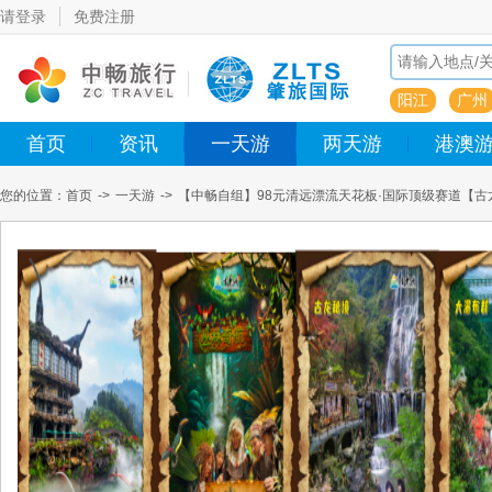
请登录
免费注册
阳江
广州
首页
资讯
一天游
两天游
港澳
您的位置：
首页
->
一天游
->
【中畅自组】98元清远漂流天花板·国际顶级赛道【
天