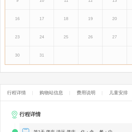
9
10
11
12
13
16
17
18
19
20
23
24
25
26
27
30
31
行程详情
购物站信息
费用说明
儿童安排
行程详情
第1天 肇庆-清远-肇庆
住：含
餐：中