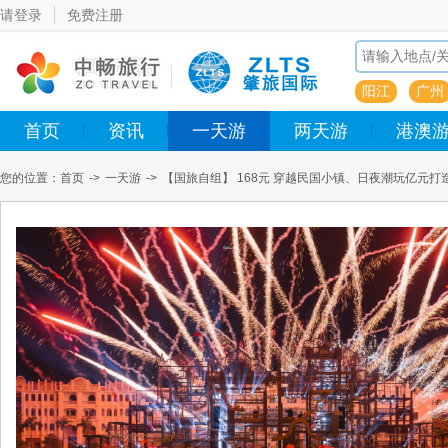
请登录
免费注册
阳江
广州
首页
资讯
一天游
两天游
港澳
您的位置：
首页
->
一天游
->
【国旅自组】 168元 穿越民国小镇、日夜潮玩亿元