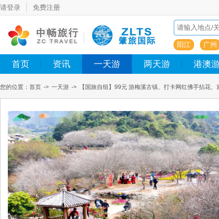
请登录
免费注册
阳江
广州
首页
资讯
一天游
两天游
港澳
您的位置：
首页
->
一天游
->
【国旅自组】99元 游梅溪古镇、打卡网红佛手拈花